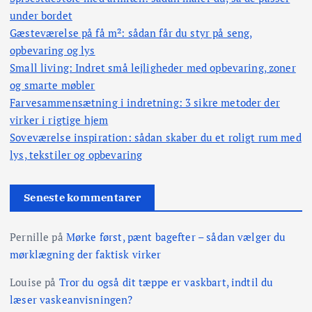
g
under bordet
Gæsteværelse på få m²: sådan får du styr på seng,
s
opbevaring og lys
Small living: Indret små lejligheder med opbevaring, zoner
i
og smarte møbler
Farvesammensætning i indretning: 3 sikre metoder der
n
virker i rigtige hjem
Soveværelse inspiration: sådan skaber du et roligt rum med
d
lys, tekstiler og opbevaring
d
Seneste kommentarer
e
Pernille
på
Mørke først, pænt bagefter – sådan vælger du
l
mørklægning der faktisk virker
i
Louise
på
Tror du også dit tæppe er vaskbart, indtil du
læser vaskeanvisningen?