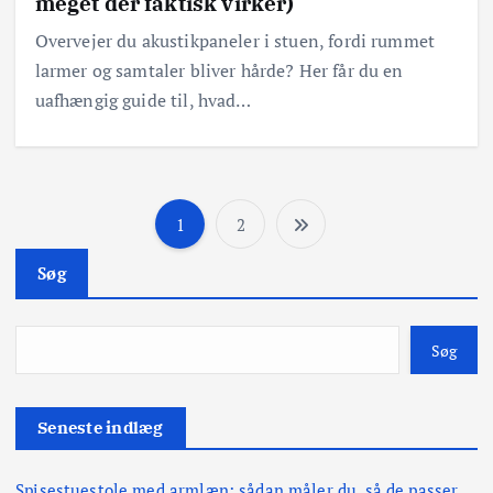
meget der faktisk virker)
Overvejer du akustikpaneler i stuen, fordi rummet
larmer og samtaler bliver hårde? Her får du en
uafhængig guide til, hvad…
1
2
I
Søg
n
d
Søg
l
Seneste indlæg
æ
Spisestuestole med armlæn: sådan måler du, så de passer