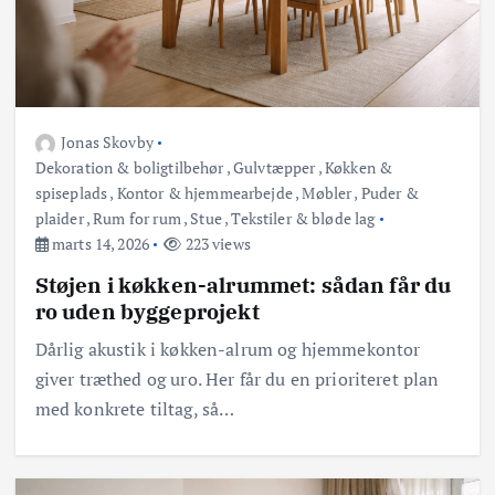
Jonas Skovby
Dekoration & boligtilbehør
,
Gulvtæpper
,
Køkken &
spiseplads
,
Kontor & hjemmearbejde
,
Møbler
,
Puder &
plaider
,
Rum for rum
,
Stue
,
Tekstiler & bløde lag
marts 14, 2026
223 views
Støjen i køkken-alrummet: sådan får du
ro uden byggeprojekt
Dårlig akustik i køkken-alrum og hjemmekontor
giver træthed og uro. Her får du en prioriteret plan
med konkrete tiltag, så…