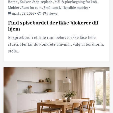
Borde
,
Køkken & spiseplads
,
Mål & planlægning før køb
,
Møbler
,
Rum for rum
,
Små rum & fleksible møbler
marts 28, 2026
194 views
Find spisebordet der ikke blokerer dit
hjem
Et spisebord i et lille rum behøver ikke låse hele
stuen. Her får du konkrete cm-mål, valg af bordform,
stole…