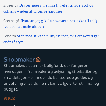
n
Birger
på
Draperinger i hjemmet: vælg længde, stof og
ophæng – uden at få tunge gardiner
g
Grethe
på
Hvordan jeg gik fra soveværelses-ekko til rolig
lyd uden at male alt sort
Lone
på
Stop med at købe fluffy tæpper, hvis dit hoved gør
ondt af støv
Shopmaker.dk samler boligfund, der fungerer i
hverdagen – fra møbler og belysning til tekstiler og
små detaljer. Her finder du kuraterede guides og
anbefalinger, så du nemt kan vælge efter stil, mål og
budget.
SIDER