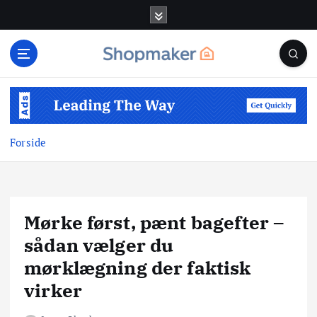
G
å
t
i
l
i
n
d
Forside
h
o
l
d
Mørke først, pænt bagefter –
sådan vælger du
mørklægning der faktisk
virker