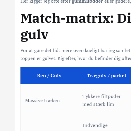
Her kigger jeg ofte efter
gummifødder
eller glidere,
Match-matrix: Di
gulv
For at gøre det lidt mere overskueligt har jeg saml
toppen er gulvet. Kig efter, hvor du befinder dig ofte
Ben / Gulv
Trægulv / parket
Tykkere filtpuder
Massive træben
med stærk lim
Indvendige