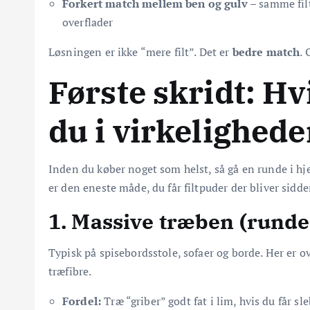
Forkert match mellem ben og gulv
– samme filt
overflader
Løsningen er ikke “mere filt”. Det er
bedre match
. 
Første skridt: Hv
du i virkelighed
Inden du køber noget som helst, så gå en runde i hj
er den eneste måde, du får filtpuder der bliver sidd
1. Massive træben (runde 
Typisk på spisebordsstole, sofaer og borde. Her er o
træfibre.
Fordel:
Træ “griber” godt fat i lim, hvis du får sle