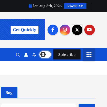
lør. aug 8th, 2026
3:26:09 AM
Subscribe
Søg