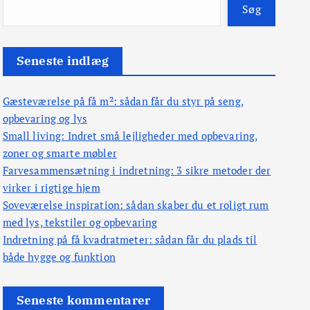
Søg
Seneste indlæg
Gæsteværelse på få m²: sådan får du styr på seng,
opbevaring og lys
Small living: Indret små lejligheder med opbevaring,
zoner og smarte møbler
Farvesammensætning i indretning: 3 sikre metoder der
virker i rigtige hjem
Soveværelse inspiration: sådan skaber du et roligt rum
med lys, tekstiler og opbevaring
Indretning på få kvadratmeter: sådan får du plads til
både hygge og funktion
Seneste kommentarer