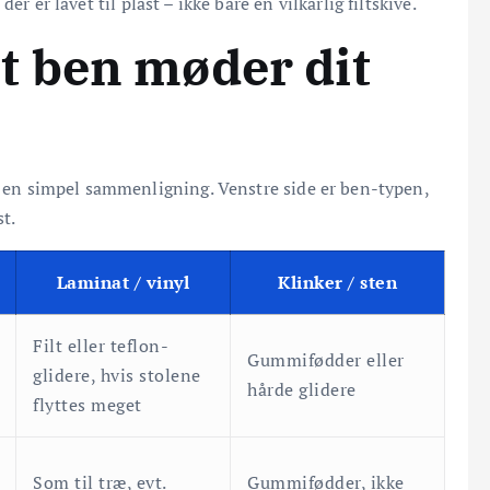
 der er lavet til plast – ikke bare en vilkårlig filtskive.
t ben møder dit
et en simpel sammenligning. Venstre side er ben-typen,
st.
Laminat / vinyl
Klinker / sten
Filt eller teflon-
Gummifødder eller
glidere, hvis stolene
hårde glidere
flyttes meget
Som til træ, evt.
Gummifødder, ikke