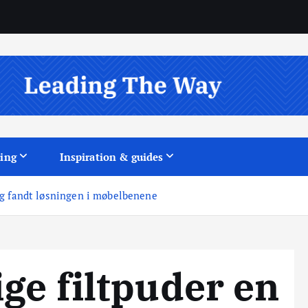
ing
Inspiration & guides
og fandt løsningen i møbelbenene
ige filtpuder en