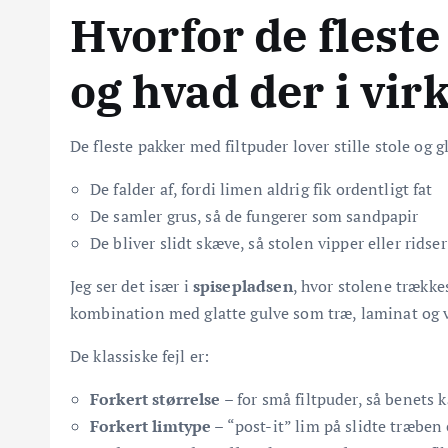
Hvorfor de fleste 
og hvad der i vir
De fleste pakker med filtpuder lover stille stole og gl
De falder af, fordi limen aldrig fik ordentligt fat
De samler grus, så de fungerer som sandpapir
De bliver slidt skæve, så stolen vipper eller ridse
Jeg ser det især i
spisepladsen
, hvor stolene trække
kombination med glatte gulve som træ, laminat og v
De klassiske fejl er:
Forkert størrelse
– for små filtpuder, så benets
Forkert limtype
– “post-it” lim på slidte træben