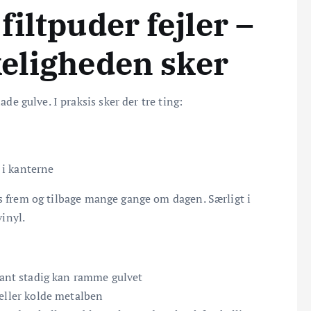
filtpuder fejler –
keligheden sker
ade gulve. I praksis sker der tre ting:
r i kanterne
s frem og tilbage mange gange om dagen. Særligt i
inyl.
 kant stadig kan ramme gulvet
 eller kolde metalben