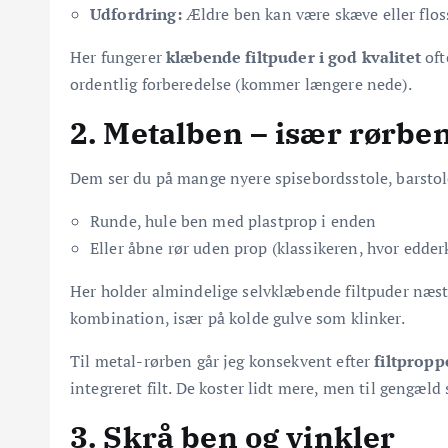
Udfordring:
Ældre ben kan være skæve eller flos
Her fungerer
klæbende filtpuder i god kvalitet
oft
ordentlig forberedelse (kommer længere nede).
2. Metalben – især rørbe
Dem ser du på mange nyere spisebordsstole, barstole
Runde, hule ben med plastprop i enden
Eller åbne rør uden prop (klassikeren, hvor edder
Her holder almindelige selvklæbende filtpuder næsten
kombination, især på kolde gulve som klinker.
Til metal-rørben går jeg konsekvent efter
filtpropp
integreret filt. De koster lidt mere, men til gengæld 
3. Skrå ben og vinkler