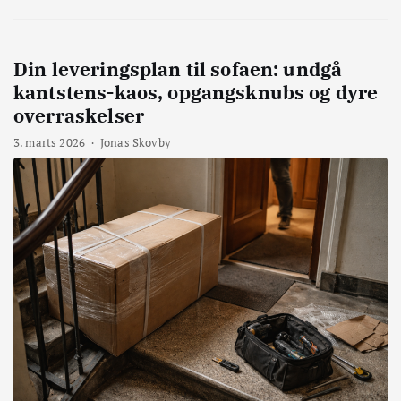
Din leveringsplan til sofaen: undgå
kantstens-kaos, opgangsknubs og dyre
overraskelser
3. marts 2026
·
Jonas Skovby