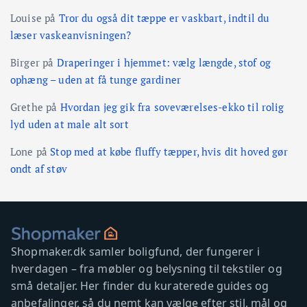
Louise
på
Tror du også dit tæppe er vaskbart, indtil du
læser vaskeanvisningen?
Birger
på
Draperinger i hjemmet: vælg længde, stof og
ophæng – uden at få tunge gardiner
Grethe
på
Hvordan jeg gik fra soveværelses-ekko til rolig
lyd uden at male alt sort
Lone
på
Stop med at købe fluffy tæpper, hvis dit hoved gør
ondt af støv
Shopmaker.dk samler boligfund, der fungerer i
hverdagen – fra møbler og belysning til tekstiler og
små detaljer. Her finder du kuraterede guides og
anbefalinger, så du nemt kan vælge efter stil, mål og