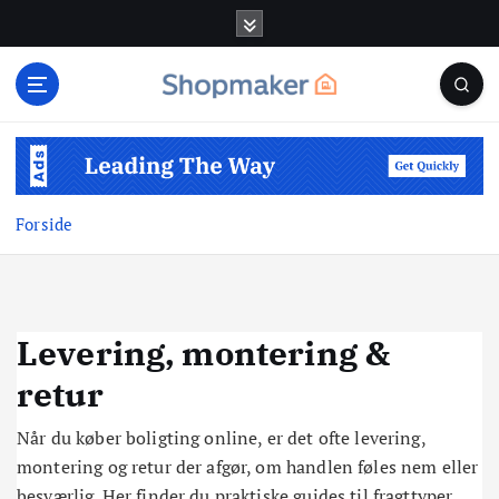
G
å
t
i
l
i
n
d
Forside
h
o
l
d
Levering, montering &
retur
Når du køber boligting online, er det ofte levering,
montering og retur der afgør, om handlen føles nem eller
besværlig. Her finder du praktiske guides til fragttyper,