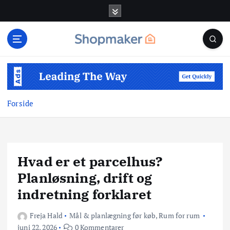
G
å
t
i
l
i
n
d
Forside
h
o
l
d
Hvad er et parcelhus?
Planløsning, drift og
indretning forklaret
Freja Hald
Mål & planlægning før køb
,
Rum for rum
juni 22, 2026
0 Kommentarer