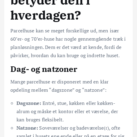
betyder den i
hverdagen?
Parcelhuse kan se meget forskellige ud, men især
60’er- og 70’er-huse har nogle gennemgående træk i
planløsningen. Dem er det værd at kende, fordi de
påvirker, hvordan du kan bruge og indrette huset.
Dag- og natzoner
Mange parcelhuse er disponeret med en klar
opdeling mellem “dagszone” og “natzone”:
Dagszone:
Entré, stue, køkken eller køkken-
alrum og måske et kontor eller et værelse, der
kan bruges fleksibelt.
Natzone:
Soveværelser og badeværelse(r), ofte
samlet i husets ene ende eller på en etage for sig.