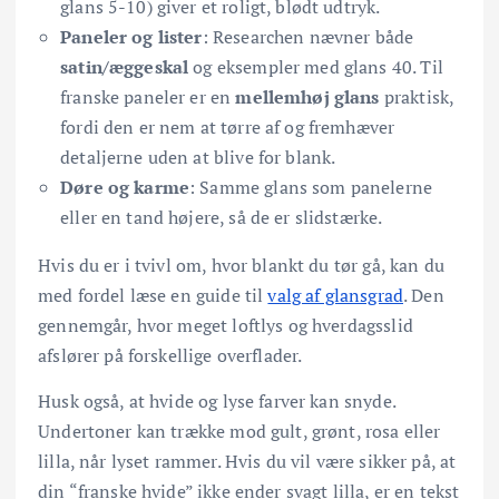
glans 5-10) giver et roligt, blødt udtryk.
Paneler og lister
: Researchen nævner både
satin/æggeskal
og eksempler med glans 40. Til
franske paneler er en
mellemhøj glans
praktisk,
fordi den er nem at tørre af og fremhæver
detaljerne uden at blive for blank.
Døre og karme
: Samme glans som panelerne
eller en tand højere, så de er slidstærke.
Hvis du er i tvivl om, hvor blankt du tør gå, kan du
med fordel læse en guide til
valg af glansgrad
. Den
gennemgår, hvor meget loftlys og hverdagsslid
afslører på forskellige overflader.
Husk også, at hvide og lyse farver kan snyde.
Undertoner kan trække mod gult, grønt, rosa eller
lilla, når lyset rammer. Hvis du vil være sikker på, at
din “franske hvide” ikke ender svagt lilla, er en tekst