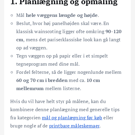
1. Planlægning og opmåling
Mål
hele væggens længde og højde
.
Beslut, hvor høj panelhøjden skal være. En
klassisk wainscoting ligger ofte omkring
90-120
cm
, mens det pariserklassiske look kan gå langt
op ad væggen.
Tegn væggen op på papir eller i et simpelt
tegneprogram med dine mål.
Fordel felterne, så de ligger nogenlunde mellem
60 og 70 cm i bredden
med ca.
10 cm
mellemrum
mellem listerne.
Hvis du vil have helt styr på målene, kan du
kombinere denne planlægning med generelle tips
fra kategorien
mål og planlægning før køb
eller
bruge nogle af de
printbare måleskemaer
.