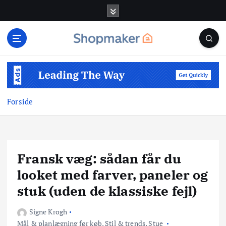
G
å
t
i
l
i
n
d
Forside
h
o
l
d
Fransk væg: sådan får du
looket med farver, paneler og
stuk (uden de klassiske fejl)
Signe Krogh
Mål & planlægning før køb
,
Stil & trends
,
Stue