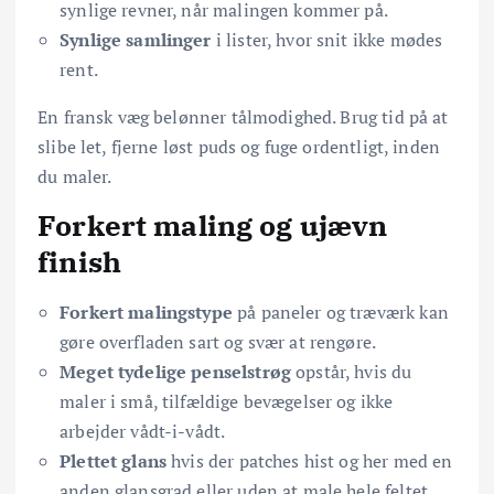
synlige revner, når malingen kommer på.
Synlige samlinger
i lister, hvor snit ikke mødes
rent.
En fransk væg belønner tålmodighed. Brug tid på at
slibe let, fjerne løst puds og fuge ordentligt, inden
du maler.
Forkert maling og ujævn
finish
Forkert malingstype
på paneler og træværk kan
gøre overfladen sart og svær at rengøre.
Meget tydelige penselstrøg
opstår, hvis du
maler i små, tilfældige bevægelser og ikke
arbejder vådt-i-vådt.
Plettet glans
hvis der patches hist og her med en
anden glansgrad eller uden at male hele feltet.