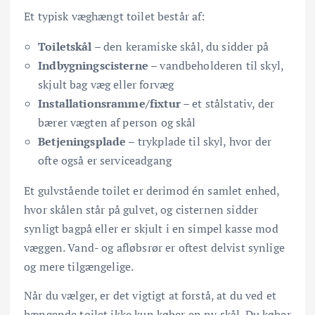
Et typisk væghængt toilet består af:
Toiletskål
– den keramiske skål, du sidder på
Indbygningscisterne
– vandbeholderen til skyl,
skjult bag væg eller forvæg
Installationsramme/fixtur
– et stålstativ, der
bærer vægten af person og skål
Betjeningsplade
– trykplade til skyl, hvor der
ofte også er serviceadgang
Et gulvstående toilet er derimod én samlet enhed,
hvor skålen står på gulvet, og cisternen sidder
synligt bagpå eller er skjult i en simpel kasse mod
væggen. Vand- og afløbsrør er oftest delvist synlige
og mere tilgængelige.
Når du vælger, er det vigtigt at forstå, at du ved et
hængende toilet ikke kun køber en ny skål. Du køber