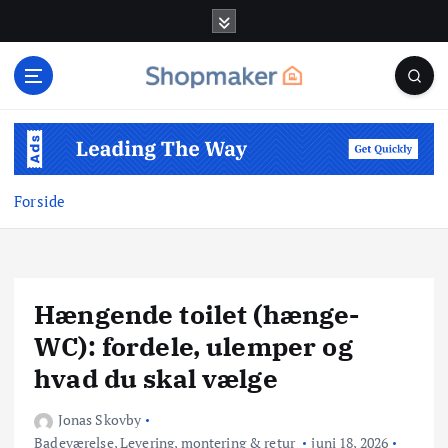
G
å
t
i
l
i
n
d
Forside
h
o
l
d
Hængende toilet (hænge-
WC): fordele, ulemper og
hvad du skal vælge
Jonas Skovby
Badeværelse
,
Levering, montering & retur
juni 18, 2026