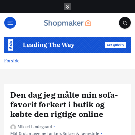
G
å
t
i
l
i
n
d
Forside
h
o
l
d
Den dag jeg målte min sofa-
favorit forkert i butik og
købte den rigtige online
Mikkel Lindegaard
Mål & planlægning før køb
,
Sofaer & lænestole