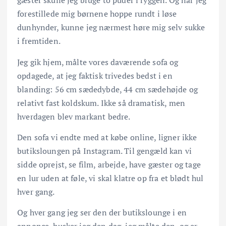
gæster skulle jeg bruge to puder i ryggen. Og når jeg
forestillede mig børnene hoppe rundt i løse
dunhynder, kunne jeg nærmest høre mig selv sukke
i fremtiden.
Jeg gik hjem, målte vores daværende sofa og
opdagede, at jeg faktisk trivedes bedst i en
blanding: 56 cm sædedybde, 44 cm sædehøjde og
relativt fast koldskum. Ikke så dramatisk, men
hverdagen blev markant bedre.
Den sofa vi endte med at købe online, ligner ikke
butiksloungen på Instagram. Til gengæld kan vi
sidde oprejst, se film, arbejde, have gæster og tage
en lur uden at føle, vi skal klatre op fra et blødt hul
hver gang.
Og hver gang jeg ser den der butikslounge i en
annonce, husker jeg den dag, jeg målte den, og er