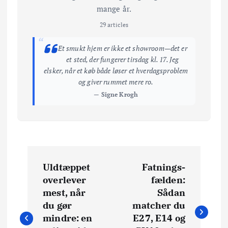
mange år.
29 articles
“
Et smukt hjem er ikke et showroom—det er
et sted, der fungerer tirsdag kl. 17. Jeg
elsker, når et køb både løser et hverdagsproblem
og giver rummet mere ro.
— Signe Krogh
I
Uldtæppet
Fatnings-
n
overlever
fælden:
mest, når
Sådan
d
du gør
matcher du
mindre: en
E27, E14 og