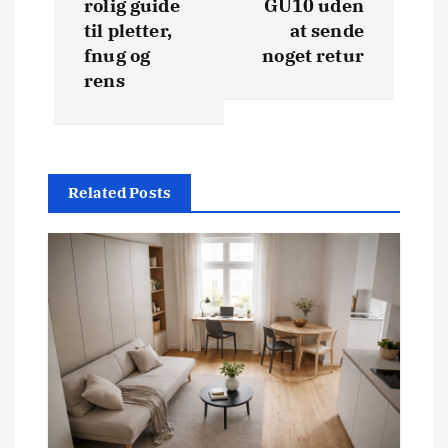
l
rolig guide
GU10 uden
til pletter,
at sende
æ
fnug og
noget retur
rens
g
s
n
Related Posts
a
v
i
g