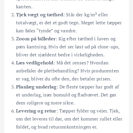
kanten.
Tjek vægt og tæthed
: Står der kg/m² eller
totalvægt, er det et godt tegn. Meget lette tæpper
kan føles “tynde” og vandre.
Zoom på billeder
: Kig efter tæthed i luven og
pæn kantning. Hvis det ser løst ud på close-ups,
bliver det sjældent bedre i virkeligheden.
Læs vedligehold
: Må det renses? Hvordan
anbefaler de pletbehandling? Hvis producenten
er vag, bliver du ofte den, der betaler prisen.
Planlæg underlag
: De fleste tæpper har godt af
et underlag, især bomuld og fladvævet. Det gør
dem roligere og mere sikre.
Levering og retur
: Tæpper fylder og vejer. Tjek,
om det leveres til dør, om det kommer rullet eller
foldet, og hvad returomkostningen er.