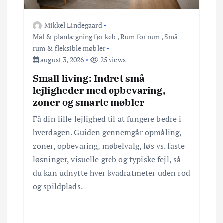
a
t
Mikkel Lindegaard
Mål & planlægning før køb
,
Rum for rum
,
Små
i
rum & fleksible møbler
august 3, 2026
25 views
o
Small living: Indret små
lejligheder med opbevaring,
n
zoner og smarte møbler
Få din lille lejlighed til at fungere bedre i
hverdagen. Guiden gennemgår opmåling,
zoner, opbevaring, møbelvalg, løs vs. faste
løsninger, visuelle greb og typiske fejl, så
du kan udnytte hver kvadratmeter uden rod
og spildplads.