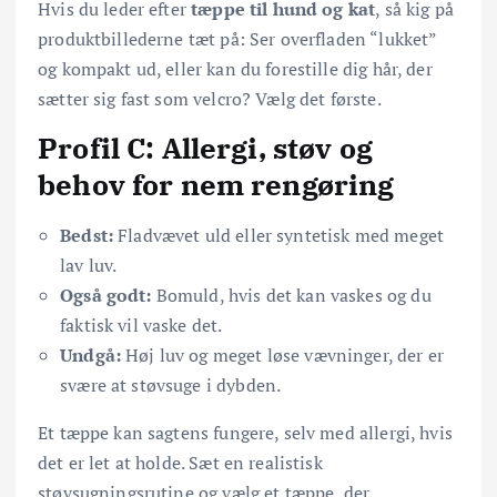
Hvis du leder efter
tæppe til hund og kat
, så kig på
produktbillederne tæt på: Ser overfladen “lukket”
og kompakt ud, eller kan du forestille dig hår, der
sætter sig fast som velcro? Vælg det første.
Profil C: Allergi, støv og
behov for nem rengøring
Bedst:
Fladvævet uld eller syntetisk med meget
lav luv.
Også godt:
Bomuld, hvis det kan vaskes og du
faktisk vil vaske det.
Undgå:
Høj luv og meget løse vævninger, der er
svære at støvsuge i dybden.
Et tæppe kan sagtens fungere, selv med allergi, hvis
det er let at holde. Sæt en realistisk
støvsugningsrutine og vælg et tæppe, der