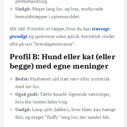
pletbehandling.
Undgå:
Meget lang luv, og lyse, ensfarvede
bomuldstæpper i spiseområdet.
Mit råd: Prioritér et tæppe, hvor du kan
støvsuge
grundigt
og spotrense uden panik. Syntetisk vinder
ofte på ren “hverdagstolerance”.
Profil B: Hund eller kat (eller
begge) med egne meninger
Bedst:
Fladvævet uld (tæt væv) eller syntetisk
med lav luv.
Også godt:
Tætte bouclé-lignende vævninger,
hvis klo-testen føles tryg.
Undgå:
Loop-pile (løkker), hvor kløer kan hænge
fast, og meget “fluffy” lang luv, der samler hår.