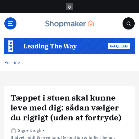
G
å
t
i
l
i
n
d
Forside
h
o
l
d
Tæppet i stuen skal kunne
leve med dig: sådan vælger
du rigtigt (uden at fortryde)
Signe Krogh
Budget, midt & premium
,
Dekoration & boligtilbehør
,