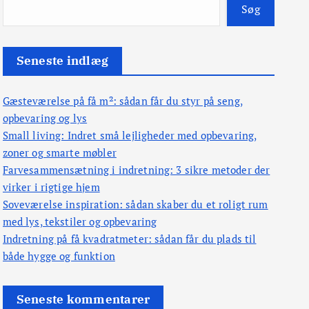
Søg
Seneste indlæg
Gæsteværelse på få m²: sådan får du styr på seng,
opbevaring og lys
Small living: Indret små lejligheder med opbevaring,
zoner og smarte møbler
Farvesammensætning i indretning: 3 sikre metoder der
virker i rigtige hjem
Soveværelse inspiration: sådan skaber du et roligt rum
med lys, tekstiler og opbevaring
Indretning på få kvadratmeter: sådan får du plads til
både hygge og funktion
Seneste kommentarer