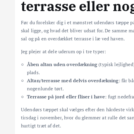
terrasse eller n
Før du forelsker dig i et mønstret udendørs tæppe på
skal ligge, og hvad det bliver udsat for. De samme m
sal og på en overdækket terrasse i læ ved haven.
Jeg plejer at dele uderum op i tre typer:
Åben altan uden overdækning
(typisk lejlighed
plads.
Altan/terrasse med delvis overdækning
: får b
nogenlunde tørt.
Terrasse på jord eller fliser i have
: fugt nedefr
Udendørs tæppet skal vælges efter den hårdeste vi
tirsdag i november, hvor du glemmer at rulle det sa
hurtigt træt af det.