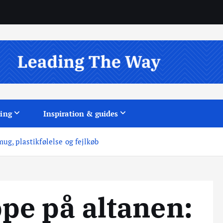
ing
Inspiration & guides
g, plastikfølelse og fejlkøb
pe på altanen: