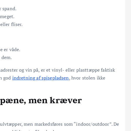
r spand.
 meget.
ller fliser.
de er våde.
å dem.
drester og vin på, er et vinyl- eller plasttæppe faktisk
en god
indretning af spisepladsen
, hvor stolen ikke
: pæne, men kræver
gulvtæpper, men markedsføres som “indoor/outdoor”. De