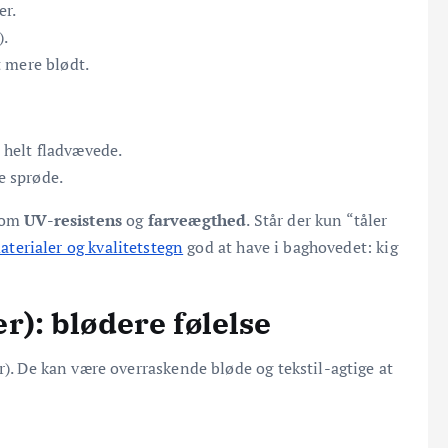
er.
).
 mere blødt.
e helt fladvævede.
e sprøde.
t om
UV-resistens
og
farveægthed
. Står der kun “tåler
aterialer og kvalitetstegn
god at have i baghovedet: kig
): blødere følelse
r). De kan være overraskende bløde og tekstil-agtige at