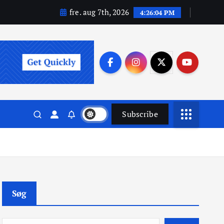
fre. aug 7th, 2026
4:26:05 PM
Subscribe
Søg