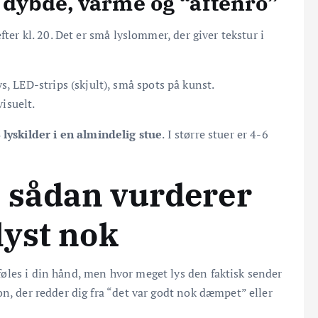
 dybde, varme og “aftenro”
fter kl. 20. Det er små lyslommer, der giver tekstur i
, LED-strips (skjult), små spots på kunst.
isuelt.
 lyskilder i en almindelig stue
. I større stuer er 4-6
: sådan vurderer
lyst nok
øles i din hånd, men hvor meget lys den faktisk sender
n, der redder dig fra “det var godt nok dæmpet” eller