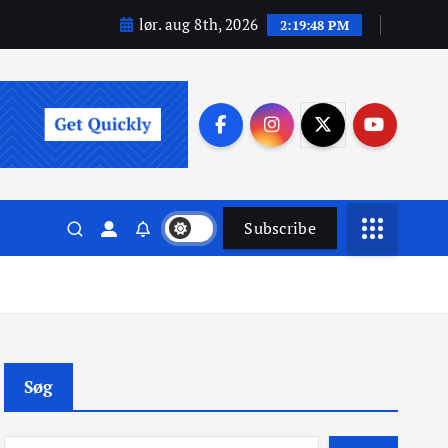
lør. aug 8th, 2026
2:19:50 PM
Subscribe
Søg