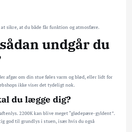
t sikre, at du både får funktion og atmosfære.
: sådan undgår du
”
r afgør om din stue føles varm og blød, eller lidt for
webshops ikke viser det tydeligt nok.
al du lægge dig?
 aftenlys. 2200K kan blive meget “glødepære-gyldent”.
g god til grundlys i stuen, især hvis du også