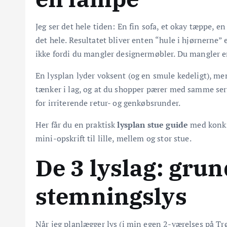
Jeg ser det hele tiden: En fin sofa, et okay tæppe, e
det hele. Resultatet bliver enten “hule i hjørnerne” 
ikke fordi du mangler designermøbler. Du mangler e
En lysplan lyder voksent (og en smule kedeligt), me
tænker i lag, og at du shopper pærer med samme seriø
for irriterende retur- og genkøbsrunder.
Her får du en praktisk
lysplan stue guide
med konkr
mini-opskrift til lille, mellem og stor stue.
De 3 lyslag: grun
stemningslys
Når jeg planlægger lys (i min egen 2-værelses på Trøjb