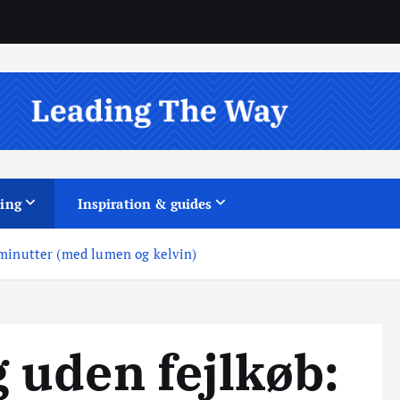
ing
Inspiration & guides
 minutter (med lumen og kelvin)
 uden fejlkøb: