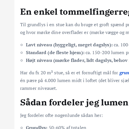
En enkel tommelfingerrege
Til grundlys i en stue kan du bruge et groft spænd p
og hvor mørke dine overflader er (mørke vægge og mø
Lavt niveau (hyggeligt, meget dagslys):
ca. 100
Standard (de fleste hjem):
ca. 150-200 lumen p
Højt niveau (mørke flader, lidt dagslys, behov 
Har du fx 20 m² stue, så er et fornuftigt mål for
grun
én pære på 4.000 lumen midt i loftet (det bliver sjæl
rammer niveauet.
Sådan fordeler jeg lumen 
Jeg fordeler ofte nogenlunde sådan her:
Grundlys:
50-60% af totalen