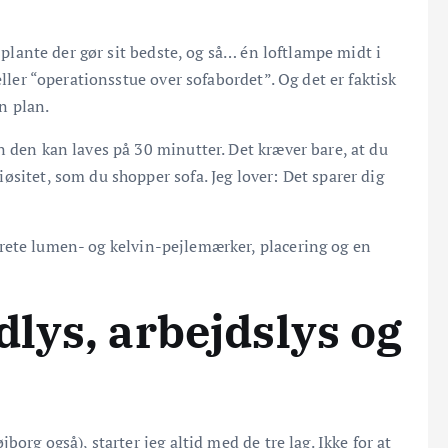
n plante der gør sit bedste, og så… én loftlampe midt i
eller “operationsstue over sofabordet”. Og det er faktisk
n plan.
n den kan laves på 30 minutter. Det kræver bare, at du
sitet, som du shopper sofa. Jeg lover: Det sparer dig
ete lumen- og kelvin-pejlemærker, placering og en
dlys, arbejdslys og
org også), starter jeg altid med de tre lag. Ikke for at