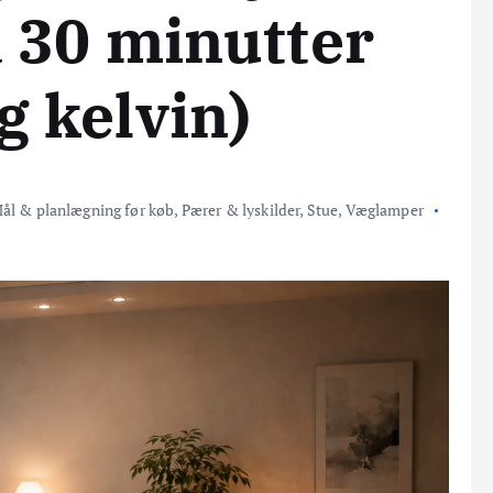
å 30 minutter
 kelvin)
ål & planlægning før køb
,
Pærer & lyskilder
,
Stue
,
Væglamper