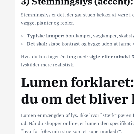
3) Stemningslys (accent):
Stemningslys er det, der gør stuen lækker at være i e
vægge, planter og reoler.
Typiske lamper:
bordlamper, væglamper, skabslys
Det skal:
skabe kontrast og hygge uden at larme v
Hvis du kun tager én ting med:
sigte efter mindst 3
lyskilder mere realistisk.
Lumen forklaret
du om det bliver 
Lumen er mængden af lys. Ikke hvor “stærk” pæren f
ud. Når du shopper online, er lumen den specifikatio
“hvorfor føles min stue som et supermarked?”.