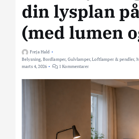
din lysplan p
(med lumen og
Freja Hald
Belysning
,
Bordlamper
,
Gulvlamper
,
Loftlamper & pendler
,
M
marts 4, 2026
1 Kommentarer